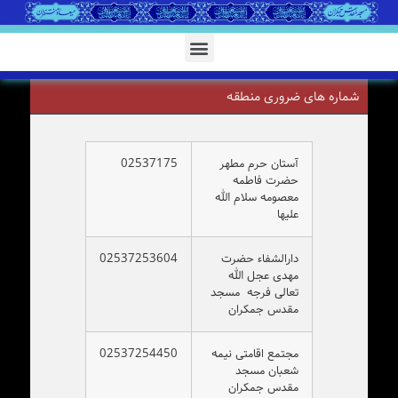
شماره های ضروری منطقه
آستان حرم مطهر
02537175
حضرت فاطمه
معصومه سلام الله
علیها
دارالشفاء حضرت
02537253604
مهدی عجل الله
تعالی فرجه مسجد
مقدس جمکران
مجتمع اقامتی نیمه
02537254450
شعبان مسجد
مقدس جمکران