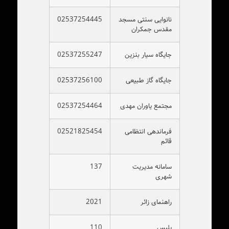
نانوایی سنتی مسجد
02537254445
مقدس جمکران
جایگاه سیار بنزین
02537255247
جایگاه گاز طبیعی
02537256100
مجتمع یاوران مهدی
02537254464
فرماندهی انتظامی
02521825454
قائم
سامانه مدیریت
137
شهری
راهنمای زائر
2021
پلیس
110